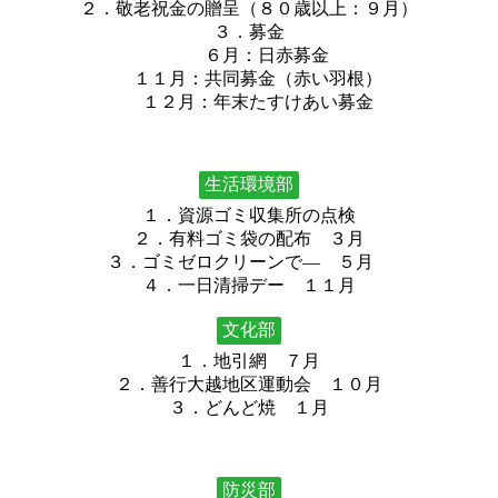
２．敬老祝金の贈呈（８０歳以上：９月）
３．募金
６月：日赤募金
１１月：共同募金（赤い羽根）
１２月：年末たすけあい募金
生活環境部
１．資源ゴミ収集所の点検
２．有料ゴミ袋の配布 ３月
３．ゴミゼロクリーンで― ５月
４．一日清掃デー １１月
文化部
１．地引網 ７月
２．善行大越地区運動会 １０月
３．どんど焼 １月
防災部